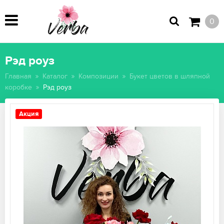
0
Рэд роуз
Главная
Каталог
Композиции
Букет цветов в шляпной
коробке
Рэд роуз
Акция