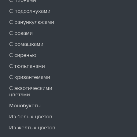
С пионами
С подсолнухами
С ранункулюсами
С розами
С ромашками
С сиренью
С тюльпанами
С хризантемами
С экзотическими
цветами
Монобукеты
Из белых цветов
Из желтых цветов