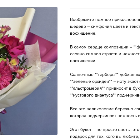
Вообразите нежное прикосновение
шедевр – симфония цвета и текст
восхищение.
В самом сердце композиции – **ф
словно символ страсти и нежност
восхищении.
Солнечные **герберы** добавляют
**зеленые орхидеи** – ноту экзо
**альстромерия** привносит в бук
**кустового диантуса** подчеркив
Все это великолепие бережно со
которая подчеркивает нежность и
Этот букет – не просто цветы, эт
подарок для тех, кого вы любите,