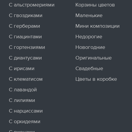
С альстромериями
Корзины цветов
С гвоздиками
Маленькие
С герберами
Мини композиции
С гиацинтами
Недорогие
С гортензиями
Новогодние
С диантусами
Оригинальные
С ирисами
Свадебные
С клематисом
Цветы в коробке
С лавандой
С лилиями
С нарциссами
С орхидеями