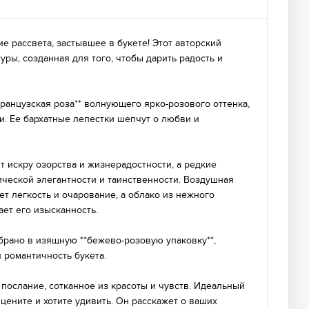
 рассвета, застывшее в букете! Этот авторский
уры, созданная для того, чтобы дарить радость и
ранцузская роза** волнующего ярко-розового оттенка,
и. Ее бархатные лепестки шепчут о любви и
 искру озорства и жизнерадостности, а редкие
тической элегантности и таинственности. Воздушная
ет легкость и очарование, а облако из нежного
ает его изысканность.
брано в изящную **бежево-розовую упаковку**,
 романтичность букета.
о послание, сотканное из красоты и чувств. Идеальный
 цените и хотите удивить. Он расскажет о ваших