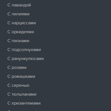
С лавандой
С лилиями
С нарциссами
С орхидеями
С пионами
С подсолнухами
С ранункулюсами
С розами
С ромашками
С сиренью
С тюльпанами
С хризантемами