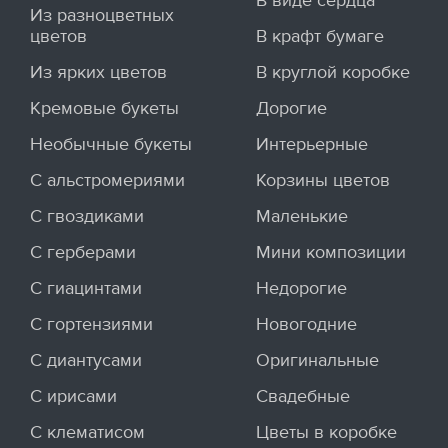
В виде сердца
Из разноцветных
цветов
В крафт бумаге
Из ярких цветов
В круглой коробке
Кремовые букеты
Дорогие
Необычные букеты
Интерьерные
С альстромериями
Корзины цветов
С гвоздиками
Маленькие
С герберами
Мини композиции
С гиацинтами
Недорогие
С гортензиями
Новогодние
С диантусами
Оригинальные
С ирисами
Свадебные
С клематисом
Цветы в коробке