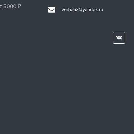
т 5000 ₽
verba63@yandex.ru