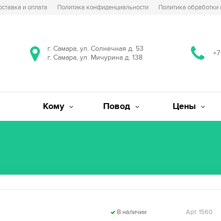
оставка и оплата
Политика конфиденциальности
Политика обработки
г. Самара, ул. Солнечная д. 53
+7
г. Самара, ул. Мичурина д. 138
Кому
Повод
Цены
В наличии
Арт. 1560