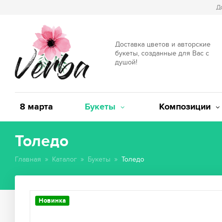
Д
Доставка цветов и авторские
букеты, созданные для Вас с
душой!
8 марта
Букеты
Композиции
Толедо
Главная
Каталог
Букеты
Толедо
Новинка