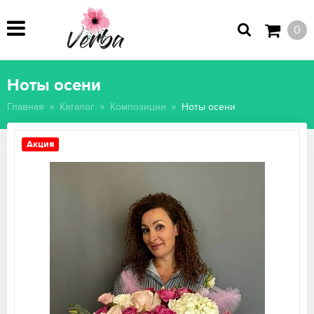
0
Ноты осени
Главная
Каталог
Композиции
Ноты осени
Акция