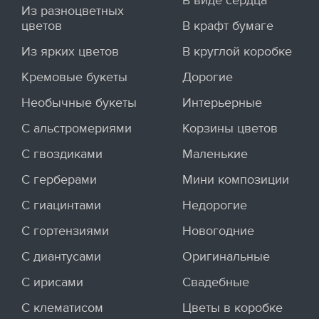
В виде сердца
Из разноцветных
цветов
В крафт бумаге
Из ярких цветов
В круглой коробке
Кремовые букеты
Дорогие
Необычные букеты
Интерьерные
С альстромериями
Корзины цветов
С гвоздиками
Маленькие
С герберами
Мини композиции
С гиацинтами
Недорогие
С гортензиями
Новогодние
С диантусами
Оригинальные
С ирисами
Свадебные
С клематисом
Цветы в коробке