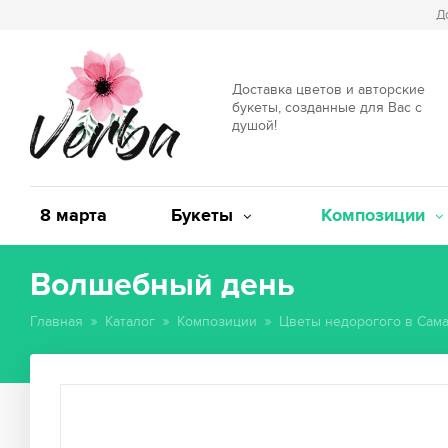
Д
Доставка цветов и авторские
букеты, созданные для Вас с
душой!
8 марта
Букеты
Композиции
Волшебный день
Главная
Каталог
Композиции
Цветы недорогого в Сам