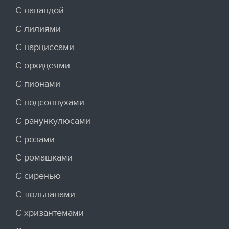
С лавандой
С лилиями
С нарциссами
С орхидеями
С пионами
С подсолнухами
С ранункулюсами
С розами
С ромашками
С сиренью
С тюльпанами
С хризантемами