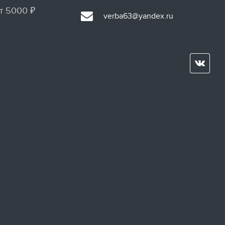
т 5000 ₽
verba63@yandex.ru