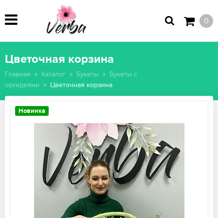
0
Цветочная корзина
Главная
Каталог
Букеты
Букеты с
орхидеями
Цветочная корзина
Новинка