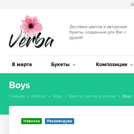
Д
Доставка цветов и авторские
букеты, созданные для Вас с
душой!
8 марта
Букеты
Композиции
Boys
Главная
Каталог
Кому
Букеты цветов учителю
Boys
Новинка
Рекомендуем