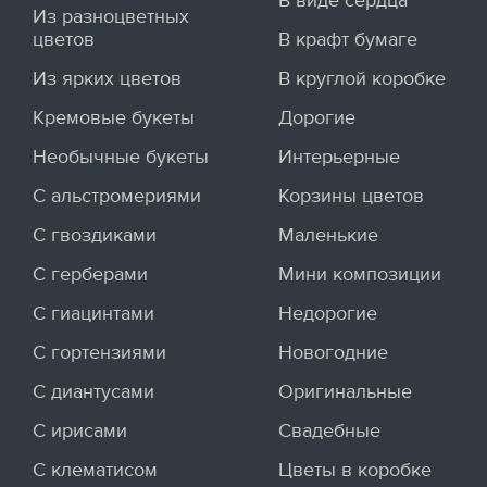
В виде сердца
Из разноцветных
цветов
В крафт бумаге
Из ярких цветов
В круглой коробке
Кремовые букеты
Дорогие
Необычные букеты
Интерьерные
С альстромериями
Корзины цветов
С гвоздиками
Маленькие
С герберами
Мини композиции
С гиацинтами
Недорогие
С гортензиями
Новогодние
С диантусами
Оригинальные
С ирисами
Свадебные
С клематисом
Цветы в коробке