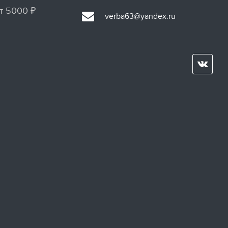
т 5000 ₽
verba63@yandex.ru