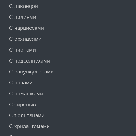
С лавандой
С лилиями
С нарциссами
С орхидеями
С пионами
С подсолнухами
С ранункулюсами
С розами
С ромашками
С сиренью
С тюльпанами
С хризантемами