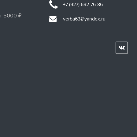
+7 (927) 692-76-86
т 5000 ₽
verba63@yandex.ru