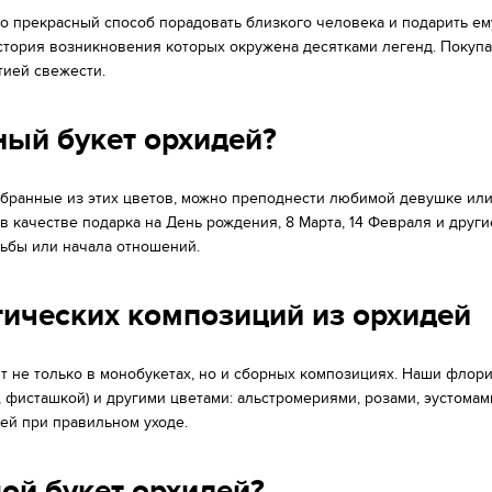
о прекрасный способ порадовать близкого человека и подарить ем
стория возникновения которых окружена десятками легенд. Покуп
тией свежести.
ый букет орхидей?
бранные из этих цветов, можно преподнести любимой девушке или ж
 качестве подарка на День рождения, 8 Марта, 14 Февраля и друг
дьбы или начала отношений.
ических композиций из орхидей
 не только в монобукетах, но и сборных композициях. Наши флор
фисташкой) и другими цветами: альстромериями, розами, эустомам
ней при правильном уходе.