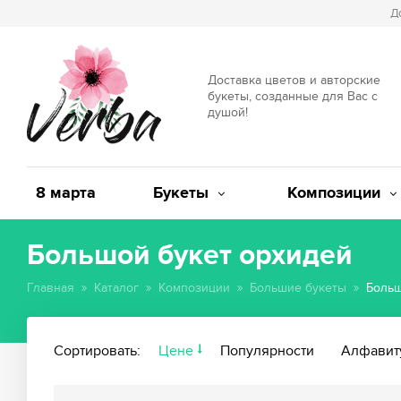
Д
Доставка цветов и авторские
букеты, созданные для Вас с
душой!
8 марта
Букеты
Композиции
Большой букет орхидей
Главная
Каталог
Композиции
Большие букеты
Больш
Сортировать:
Цене
Популярности
Алфавит