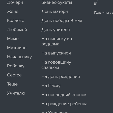
Дочери
Бизнес-букеты
₽
Жене
День матери
Букеты о
Коллеге
День победы 9 мая
Любимой
День учителя
Маме
На выписку из
роддома
Мужчине
На выпускной
Начальнику
На годовщину
Ребенку
свадьбы
Сестре
На день рождения
Теще
На Пасху
Учителю
На последний звонок
На рождение ребенка
На Хэллоуин