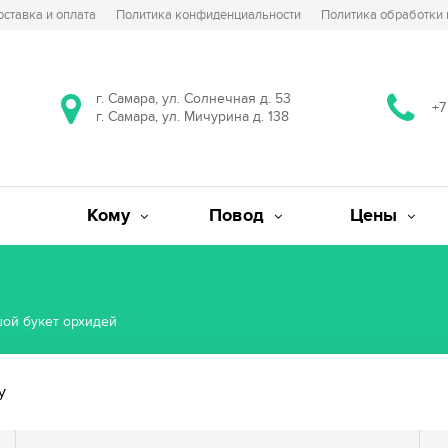
оставка и оплата
Политика конфиденциальности
Политика обработки
г. Самара, ул. Солнечная д. 53
+7
г. Самара, ул. Мичурина д. 138
Кому
Повод
Цены
ой букет орхидей
у