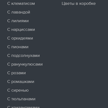
С клематисом
Цветы в коробке
С лавандой
С лилиями
С нарциссами
С орхидеями
С пионами
С подсолнухами
С ранункулюсами
С розами
С ромашками
С сиренью
С тюльпанами
С хризантемами