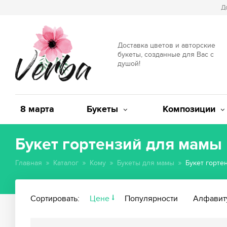
Д
Доставка цветов и авторские
букеты, созданные для Вас с
душой!
8 марта
Букеты
Композиции
Букет гортензий для мамы
Главная
Каталог
Кому
Букеты для мамы
Букет горте
Сортировать:
Цене
Популярности
Алфавит