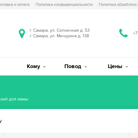
оставка и оплата
Политика конфиденциальности
Политика обработки
г. Самара, ул. Солнечная д. 53
+7
г. Самара, ул. Мичурина д. 138
Кому
Повод
Цены
нзий для мамы
у