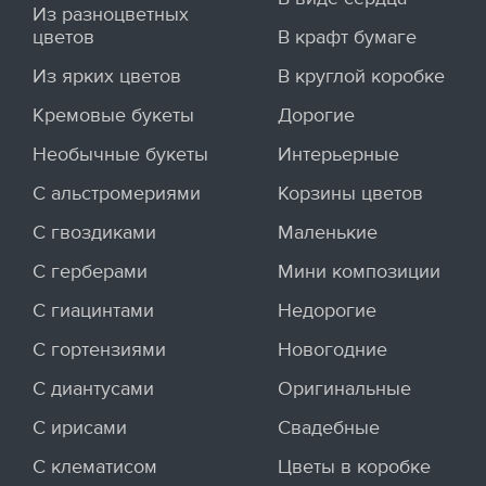
Из разноцветных
цветов
В крафт бумаге
Из ярких цветов
В круглой коробке
Кремовые букеты
Дорогие
Необычные букеты
Интерьерные
С альстромериями
Корзины цветов
С гвоздиками
Маленькие
С герберами
Мини композиции
С гиацинтами
Недорогие
С гортензиями
Новогодние
С диантусами
Оригинальные
С ирисами
Свадебные
С клематисом
Цветы в коробке