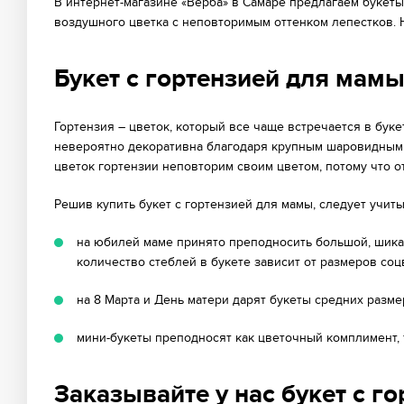
В интернет-магазине «Верба» в Самаре предлагаем букет
воздушного цветка с неповторимым оттенком лепестков. 
Букет с гортензией для мам
Гортензия – цветок, который все чаще встречается в буке
невероятно декоративна благодаря крупным шаровидным 
цветок гортензии неповторим своим цветом, потому что от
Решив купить букет с гортензией для мамы, следует учит
на юбилей маме принято преподносить большой, шикар
количество стеблей в букете зависит от размеров со
на 8 Марта и День матери дарят букеты средних разм
мини-букеты преподносят как цветочный комплимент, т
Заказывайте у нас букет с г