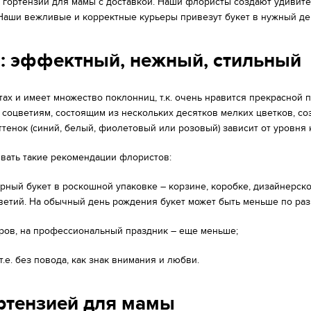
ы гортензий для мамы с доставкой. Наши флористы создают удивит
Наши вежливые и корректные курьеры привезут букет в нужный ден
ы: эффектный, нежный, стильный
тах и имеет множество поклонниц, т.к. очень нравится прекрасной 
соцветиям, состоящим из нескольких десятков мелких цветков, с
тенок (синий, белый, фиолетовый или розовый) зависит от уровня 
ывать такие рекомендации флористов:
ный букет в роскошной упаковке – корзине, коробке, дизайнерской
цветий. На обычный день рождения букет может быть меньше по раз
еров, на профессиональный праздник – еще меньше;
.е. без повода, как знак внимания и любви.
ортензией для мамы