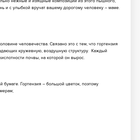
ельно нежные и изящные композиции из этого пышного,
ь и с улыбкой вручат вашему дорогому человеку – маме.
половине человечества. Связано это с тем, что гортензия
оздающих кружевную, воздушную структуру. Каждый
кислотности почвы, на которой он вырос.
 бумаге. Гортензия – большой цветок, поэтому
мерам;